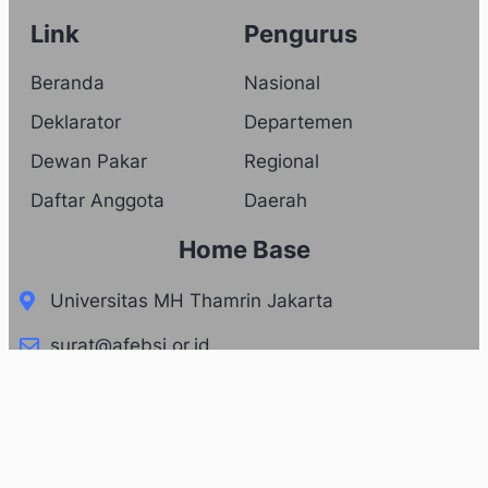
Link
Pengurus
Beranda
Nasional
Deklarator
Departemen
Dewan Pakar
Regional
Daftar Anggota
Daerah
Home Base
Universitas MH Thamrin Jakarta
surat@afebsi.or.id
+62 812-3554-6348