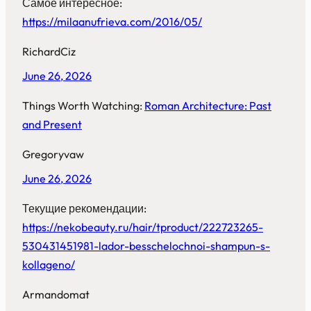
Самое интересное:
https://milaanufrieva.com/2016/05/
RichardCiz
June 26, 2026
Things Worth Watching:
Roman Architecture: Past
and Present
Gregoryvaw
June 26, 2026
Текущие рекомендации:
https://nekobeauty.ru/hair/tproduct/222723265-
530431451981-lador-besschelochnoi-shampun-s-
kollageno/
Armandomat