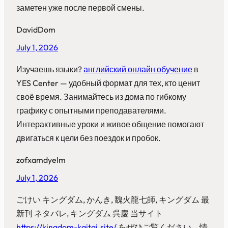
заметен уже после первой смены.
DavidDom
July 1, 2026
Изучаешь языки?
английский онлайн обучение
в
YES Center — удобный формат для тех, кто ценит
своё время. Занимайтесь из дома по гибкому
графику с опытными преподавателями.
Интерактивные уроки и живое общение помогают
двигаться к цели без поездок и пробок.
zofxamdyelm
July 1, 2026
ごけい キングダム, かんき, 魏火龍七師, キングダム 最
新刊 ネタバレ, キングダム 呉慶 当サイト
https://kingdom-kaitai.site/
をぜひご覧ください。情