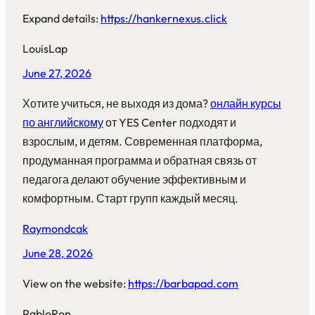
Expand details:
https://hankernexus.click
LouisLap
June 27, 2026
Хотите учиться, не выходя из дома?
онлайн курсы
по английскому
от YES Center подходят и
взрослым, и детям. Современная платформа,
продуманная программа и обратная связь от
педагога делают обучение эффективным и
комфортным. Старт групп каждый месяц.
Raymondcak
June 28, 2026
View on the website:
https://barbapad.com
PabloRon