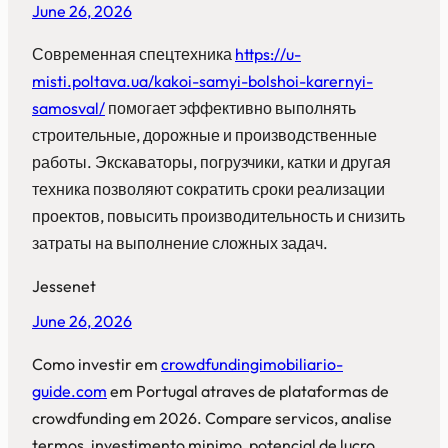
June 26, 2026
Современная спецтехника
https://u-
misti.poltava.ua/kakoi-samyi-bolshoi-karernyi-
samosval/
помогает эффективно выполнять
строительные, дорожные и производственные
работы. Экскаваторы, погрузчики, катки и другая
техника позволяют сократить сроки реализации
проектов, повысить производительность и снизить
затраты на выполнение сложных задач.
Jessenet
June 26, 2026
Como investir em
crowdfundingimobiliario-
guide.com
em Portugal atraves de plataformas de
crowdfunding em 2026. Compare servicos, analise
termos, investimento minimo, potencial de lucro,